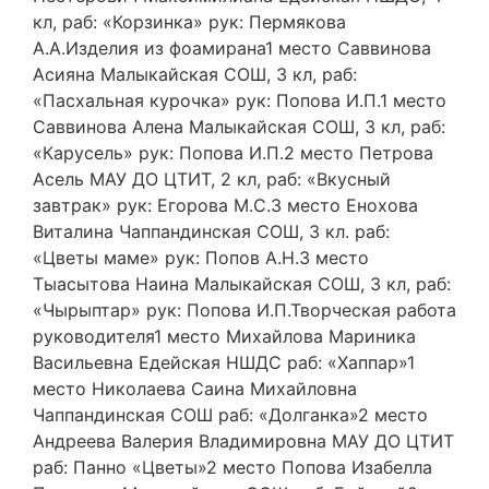
кл, раб: «Корзинка» рук: Пермякова
А.А.Изделия из фоамирана1 место Саввинова
Асияна Малыкайская СОШ, 3 кл, раб:
«Пасхальная курочка» рук: Попова И.П.1 место
Саввинова Алена Малыкайская СОШ, 3 кл, раб:
«Карусель» рук: Попова И.П.2 место Петрова
Асель МАУ ДО ЦТИТ, 2 кл, раб: «Вкусный
завтрак» рук: Егорова М.С.3 место Енохова
Виталина Чаппандинская СОШ, 3 кл. раб:
«Цветы маме» рук: Попов А.Н.3 место
Тыасытова Наина Малыкайская СОШ, 3 кл, раб:
«Чырыптар» рук: Попова И.П.Творческая работа
руководителя1 место Михайлова Мариника
Васильевна Едейская НШДС раб: «Хаппар»1
место Николаева Саина Михайловна
Чаппандинская СОШ раб: «Долганка»2 место
Андреева Валерия Владимировна МАУ ДО ЦТИТ
раб: Панно «Цветы»2 место Попова Изабелла