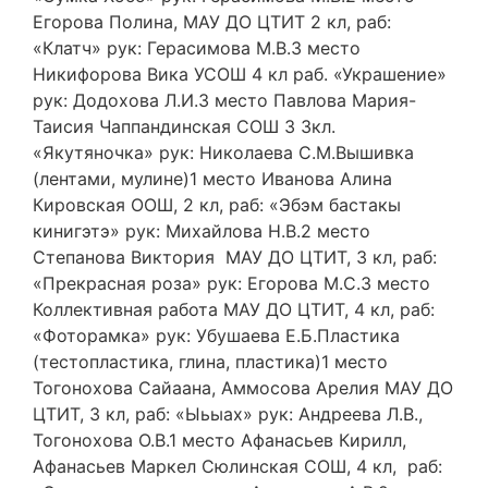
Егорова Полина, МАУ ДО ЦТИТ 2 кл, раб:
«Клатч» рук: Герасимова М.В.3 место
Никифорова Вика УСОШ 4 кл раб. «Украшение»
рук: Додохова Л.И.3 место Павлова Мария-
Таисия Чаппандинская СОШ 3 3кл.
«Якутяночка» рук: Николаева С.М.Вышивка
(лентами, мулине)1 место Иванова Алина
Кировская ООШ, 2 кл, раб: «Эбэм бастакы
кинигэтэ» рук: Михайлова Н.В.2 место
Степанова Виктория МАУ ДО ЦТИТ, 3 кл, раб:
«Прекрасная роза» рук: Егорова М.С.3 место
Коллективная работа МАУ ДО ЦТИТ, 4 кл, раб:
«Фоторамка» рук: Убушаева Е.Б.Пластика
(тестопластика, глина, пластика)1 место
Тогонохова Сайаана, Аммосова Арелия МАУ ДО
ЦТИТ, 3 кл, раб: «Ыьыах» рук: Андреева Л.В.,
Тогонохова О.В.1 место Афанасьев Кирилл,
Афанасьев Маркел Сюлинская СОШ, 4 кл, раб: