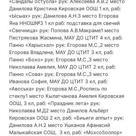
«Сандалы остуола» рук: Алексеева А.В.2 место
Данилова Кристина Кировская ООШ 1 кл, раб:
«Ысыах» рук: Данилова А.Н.3 место Егорова
Яна ННОШ№3 1 кл раб: подставка для свечей
«Свечница» рук: Попова А.В.Макраме1 место
Пестрякова Жасмина, МАУ ДО ЦТИТ 4 кл, раб:
Панно «Харысхал» рук: Егорова М.С.,2 место
Егорова Владлена, МАУ ДО ЦТИТ 3 кл, раб:
Панно «Бохо» рук: Егорова М.С.,3 место
Николаева Амелия, МАУ ДО ЦТИТ 2 кл, раб:
Панно «Сова» рук: Егорова М.С.,3 место
Иванова София, МАУ ДО ЦТИТ 3 кл, раб:
«Авоська» рук: Егорова М.С.,Роспись по
стеклу1 место Кылатчанова Амелия Кировская
ООШ, 3 кл, раб: «Праздник лета» рук:
Николаева М.Д2 место Данилов Альберт
Кировская ООШ 2 кл, раб: «Биьиги аппыт» рук:
Данилова А.Н.2 место Ушканов Афанасий
Малыкайская СОШ, 3 кл, раб: «Мохсо5оллор»