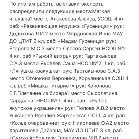
По итогам работы выставки эксперты
распределили следующие места:Мягкая
игрушка1 место Алексеева Алекса, УСОШ 4 кл,
раб: «Развивающая игрушка «Гусеница»» рук:
Додохова Л.И.2 место Мордовская Инна МАУ
ДО ЦТИТ 2 кл, раб: «Мадам Гусеница» рук:
Егорова М.С.3 место Олесов Сергей НСОШ№2
4 кл, раб «Рыжий вихрь» рук: Тартакынова
С.А.3 место Яковлев Саша НСОШ№2, 1 кл, раб:
«Лягушка квакушка» рук: Тартакынова С.А.3
место Огоюкина Вероника, Хорулинская СОШ 4
кл. раб «Мишка гитарист» рук: Кононова
Е.Г.Плетение из бисера1 место Сысолятина
Сардаана ННОШ№3, 4 кл, раб: «Набор
якутское украшение» рук: Попова А.В.2 место
Ушканова Розалия Жарханская СОШ, 4 кл, раб:
«Колье очарование» рук: Николаева О.А2 место
Харитонова Дайаана, МАУ ДО ЦТИТ 3 кл, раб:
«Сумка Хобо» рук: Герасимова М.В.2 место