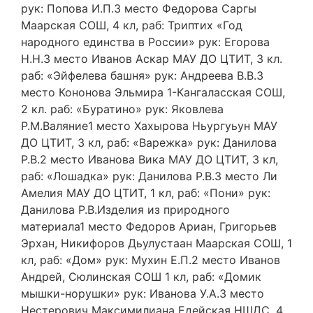
рук: Попова И.П.3 место Федорова Саргы
Маарская СОШ, 4 кл, раб: Триптих «Год
народного единства в России» рук: Егорова
Н.Н.3 место Иванов Аскар МАУ ДО ЦТИТ, 3 кл.
раб: «Эйфелева башня» рук: Андреева В.В.3
место Кононова Эльмира 1-Кангаласская СОШ,
2 кл. раб: «Буратино» рук: Яковлева
Р.М.Валяние1 место Хахырова Ньургуьун МАУ
ДО ЦТИТ, 3 кл, раб: «Варежка» рук: Данилова
Р.В.2 место Иванова Вика МАУ ДО ЦТИТ, 3 кл,
раб: «Лошадка» рук: Данилова Р.В.3 место Ли
Амелия МАУ ДО ЦТИТ, 1 кл, раб: «Пони» рук:
Данилова Р.В.Изделия из природного
материала1 место Федоров Ариан, Григорьев
Эрхан, Никифоров Дьулустаан Маарская СОШ, 1
кл, раб: «Дом» рук: Мухин Е.П.2 место Иванов
Андрей, Сюлинская СОШ 1 кл, раб: «Домик
мышки-норушки» рук: Иванова У.А.3 место
Нестерович Максимилиана Едейская НШДС, 4