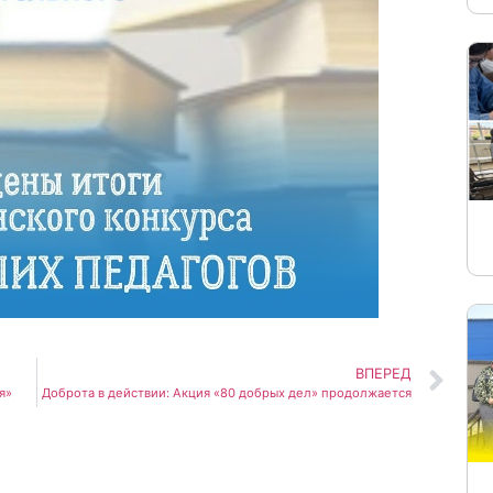
ВПЕРЕД
я»
Доброта в действии: Акция «80 добрых дел» продолжается