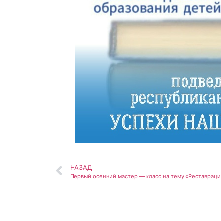
НАЗАД
Первый осенний мастер — класс на тему «Реставраци