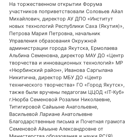
На торжественном открытии Форума
участников поприветствовали Соловьев Айал
Михайлович, директор АУ ДПО «Институт
новых технологий Республики Саха (Якутия)»,
Петрова Мария Петровна, начальник
Управления образования Окружной
администрации города Якутска, Ермолаева
Альбина Семеновна, директор МАУ ДО «Центр
творчества и инновационных технологий» МР
«Нюрбинский район», Иванова Саргылана
Никитична, директор МБУ ДО «Центр
технического творчества» ГО «Город Якутск»,
также были вручены педагогам ЦЦОД «IT-Куб»
г.Нюрба Семеновой Розалии Николаевне,
Титигировой Сайыыне Анатольевне,
Васильевой Лариане Анатольевне
Благодарственные письма и Почетная грамота
Семеновой Айыыне Александровне от
Министерства образования и науки РС(Я).