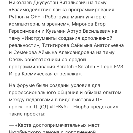
Николаев Дьулустан Витальевич на тему
«Взаимодействие языка программирования
Python и С++ «Робо-рука манипулятор с
компьютерным зрением», Миронов Егор
Герасимович и Кузьмин Артур Васильевич на
тему «Инструменты создания дополненной
реальности», Титигирова Сайыына Анатольевна
и Семенова Айыына Александровна на тему
Связь робототехники со средой
программирования Scratch «Scratch + Lego EV3
Игра Космическая стрелялка».
На форуме были созданы условия для
профессионального общения и обмена опытом
между педагогами в виде выставки IT-
проектов. ЦЦОД «IT-Куб» г.Нюрба представил
такие проекты:
— «Карта достопримечательных мест
Нюрбинского района с дополненной