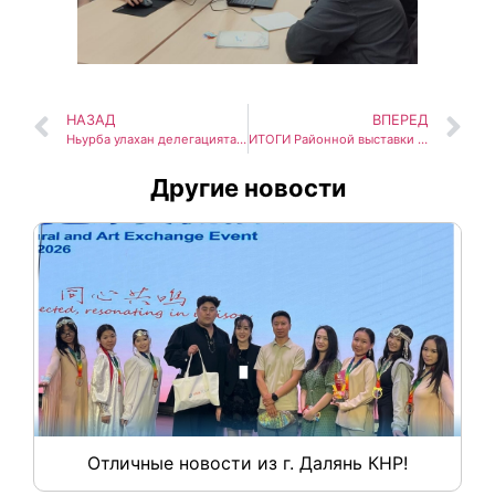
НАЗАД
ВПЕРЕД
Ньурба улахан делегацията Санкт-Петербург куоракка кэлэн кэрэ историческай миэстэлэринэн экскурсияларга сырыттылар
ИТОГИ Районной выставки декоративно-прикладного творчества учащихся начальных классов
Другие новости
Отличные новости из г. Далянь КНР!