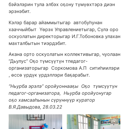
бэйэлэрин тула элбэх оҕону түмүөхтэрэ диэн
эрэнэбит.
Кэлэр барар айаммытыгар автобуһунан
хааччыйбыт Үөрэх Управлениетыгар, Сүлэ оро
оскуолатын директорыгар И.Г.Тобоновка улахан
махталбытын тиэрдэбит.
Акана орто оскуолатын коллективыгар, чуолаан
“Дьулус” Оҕо түмсүүтүн тпедагог-
организаторыгар Соркомова А.П ситиһиилэри
, өссө үрдүк үрдэллэри баҕарабыт.
“Ньурба эрэлэ” оройуоннааҕы Оҕо түмсүүтүн
педагог-организатора, Ньурба оройуонугар
оҕо хамсааһынын сүрүннүүр куратор
В.Я.Давыдова, 28.03.22