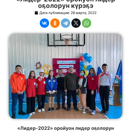
оҕолорун күрэҕэ
Дата публикации:
28 марта, 2022
«Лидер-2022» оройуон лидер о
ҕ
олорун