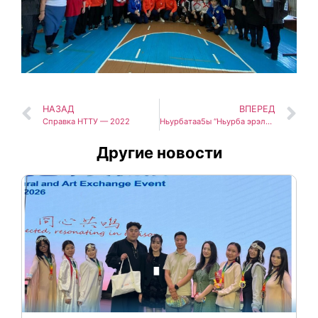
НАЗАД
ВПЕРЕД
Справка НТТУ — 2022
Ньурбатаа5ы “Ньурба эрэлэ ” Оҕо түмсүүтүн сонуннарыттан….
Другие новости