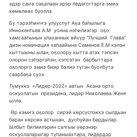
эдэр саҥа саҕалаан эрэр педагогтарга эмиэ
көмөлөөх буолла.
Бу тэрээһиҥҥэ улууспут Аҕа баһылыга
Иннокентьев А.М уонна нэһилиэгэр оҕо
хамсааһынын улаханнык өйүүр “Лучший Глава”
диэн номинация хаһаайына Семенов Е.М кэлэн
кыттыыны ылан, оҕолору кытта атах тэпсэн
олорон сэһэргэһэн, кэпсэтэн барбыттара
оҕолорго эмиэ биир бэлиэ түгэн буолбута
саарбаҕа суох.
Түмүккэ «Лидер-2022» аатын Акана орто
оскуолатын президенэ, лидер Николаева Женя
ылла.
Өр кэмҥэ оҕолор сирэй көрсүспэккэ сылдьан
баран көрсөн астынан, дуоһуйан бардылар.
Ылбыт билиилэрин салгыы үөрэнэр
оскуолаларыгар туһаныахтара, лидердэр