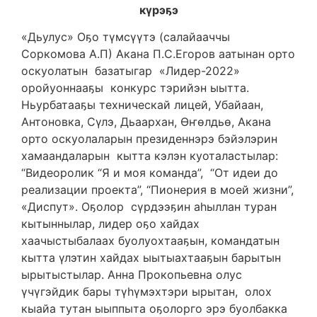
к
ү
рэ
ҕ
э
«Дьулус» Оҕо түмсүүтэ (салайааччы
Соркомова А.П) Акана П.С.Егоров аатынан орто
оскуолатын базатыгар «Лидер-2022»
оройуоннааҕы конкурс тэрийэн ыытта.
Ньурбатааҕы техническай лицей, Убайаан,
Антоновка, Сүлэ, Дьаархан, Өҥөлдьө, Акана
орто оскуолаларын президеннэрэ бэйэлэрин
хамаандаларын кытта кэлэн куоталастылар:
“Видеоролик “Я и моя команда”, “От идеи до
реализации проекта”, “Пионерия в моей жизни”,
«Диспут». Оҕолор сүрдээҕин аһыллан туран
кытыннылар, лидер оҕо хайдах
хаачыстыбалаах буолуохтааҕын, командатын
кытта үлэтин хайдах ыытыахтааҕын барытын
ырытыстылар. Анна Прокопьевна олус
үчүгэйдик бары түһүмэхтэри ырытан, олох
кыайа тутан ыыппыта оҕолорго эрэ буолбакка