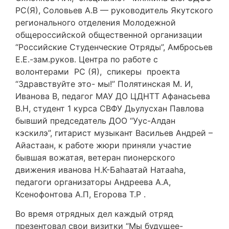
РС(Я), Соловьев А.В — руководитель Якутского
регионального отделения Молодежной
общероссийской общественной организации
“Российские Студенческие Отряды”, Амбросьев
Е.Е.-зам.руков. Центра по работе с
волонтерами РС (Я), спикеры проекта
“Здравствуйте это- мы!” Полятинская М. И,
Иванова В, педагог МАУ ДО ЦДНТТ Афанасьева
В.Н, студент 1 курса СВФУ Дьулусхан Павлова
бывший председатель ДОО “Уус-Алдан
кэскилэ”, гитарист музыкант Васильев Андрей –
Айастаан, к работе жюри приняли участие
бывшая вожатая, ветеран пионерского
движения иванова Н.К-Баһаатай Натааһа,
педагоги организаторы Андреева А.А,
Ксенофонтова А.П, Егорова Т.Р .
Во время отрядных дел каждый отряд
презентовал свои визитки “Мы будущее-