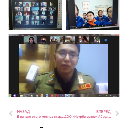
НАЗАД
ВПЕРЕД
В начале этого месяца стартовал конкурс инновационных проектов среди педагогов Центра цифрового образования детей «IT-Куб» г.Нюрба по актуальным темам и направлениям
ДОО «Ньурба эрэлэ» Абсолютный Победитель республиканской Акции «Добрая зима РДШ»